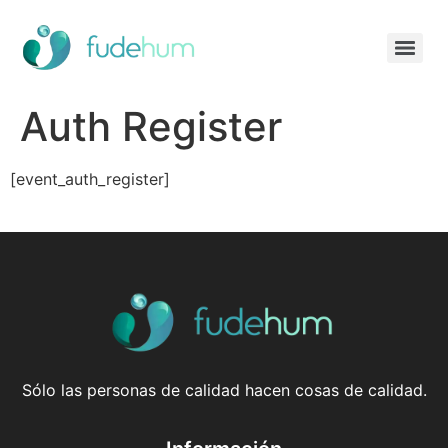
PRACTITIONER en Programación Neurolingüística (PNL)
Auth Register
[event_auth_register]
Sólo las personas de calidad hacen cosas de calidad.